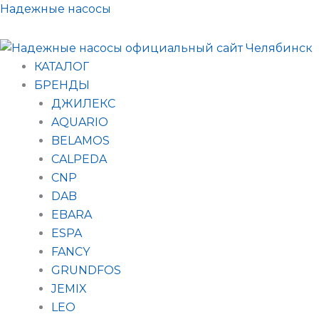
Поиск
Перейти
Надежные насосы
товаров
к
содержимому
КАТАЛОГ
БРЕНДЫ
ДЖИЛЕКС
AQUARIO
BELAMOS
CALPEDA
CNP
DAB
EBARA
ESPA
FANCY
GRUNDFOS
JEMIX
LEO