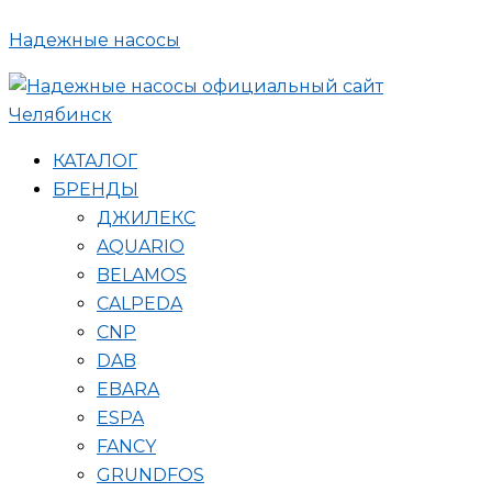
Поиск
Перейти
товаров
Надежные насосы
к
содержимому
КАТАЛОГ
БРЕНДЫ
ДЖИЛЕКС
AQUARIO
BELAMOS
CALPEDA
CNP
DAB
EBARA
ESPA
FANCY
GRUNDFOS