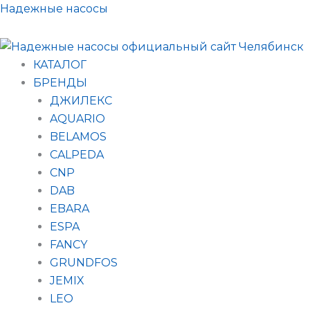
Поиск
Перейти
Надежные насосы
товаров
к
содержимому
КАТАЛОГ
БРЕНДЫ
ДЖИЛЕКС
AQUARIO
BELAMOS
CALPEDA
CNP
DAB
EBARA
ESPA
FANCY
GRUNDFOS
JEMIX
LEO