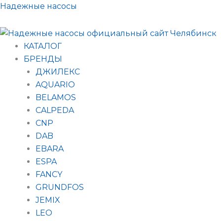
Поиск
Перейти
Надежные насосы
товаров
к
содержимому
КАТАЛОГ
БРЕНДЫ
ДЖИЛЕКС
AQUARIO
BELAMOS
CALPEDA
CNP
DAB
EBARA
ESPA
FANCY
GRUNDFOS
JEMIX
LEO