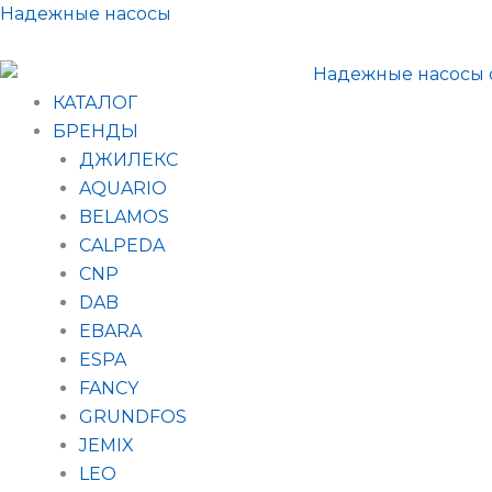
Поиск
Перейти
Надежные насосы
товаров
к
содержимому
КАТАЛОГ
БРЕНДЫ
ДЖИЛЕКС
AQUARIO
BELAMOS
CALPEDA
CNP
DAB
EBARA
ESPA
FANCY
GRUNDFOS
JEMIX
LEO