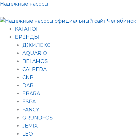
Поиск
Перейти
Надежные насосы
товаров
к
содержимому
КАТАЛОГ
БРЕНДЫ
ДЖИЛЕКС
AQUARIO
BELAMOS
CALPEDA
CNP
DAB
EBARA
ESPA
FANCY
GRUNDFOS
JEMIX
LEO