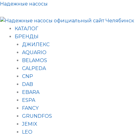
Поиск
Перейти
Надежные насосы
товаров
к
содержимому
КАТАЛОГ
БРЕНДЫ
ДЖИЛЕКС
AQUARIO
BELAMOS
CALPEDA
CNP
DAB
EBARA
ESPA
FANCY
GRUNDFOS
JEMIX
LEO