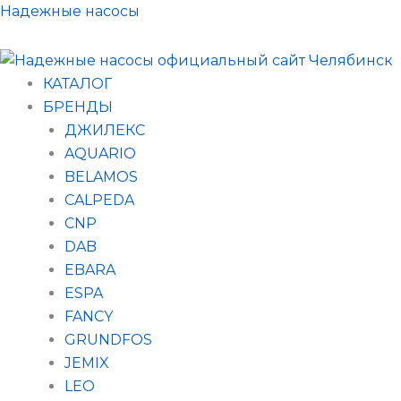
Поиск
Перейти
Надежные насосы
товаров
к
содержимому
КАТАЛОГ
БРЕНДЫ
ДЖИЛЕКС
AQUARIO
BELAMOS
CALPEDA
CNP
DAB
EBARA
ESPA
FANCY
GRUNDFOS
JEMIX
LEO