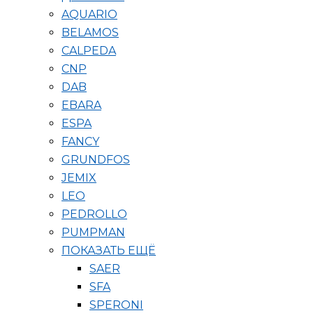
AQUARIO
BELAMOS
CALPEDA
CNP
DAB
EBARA
ESPA
FANCY
GRUNDFOS
JEMIX
LEO
PEDROLLO
PUMPMAN
ПОКАЗАТЬ ЕЩЁ
SAER
SFA
SPERONI