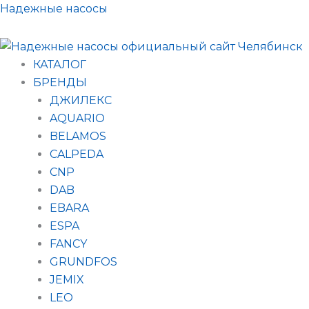
Поиск
Перейти
Надежные насосы
товаров
к
содержимому
КАТАЛОГ
БРЕНДЫ
ДЖИЛЕКС
AQUARIO
BELAMOS
CALPEDA
CNP
DAB
EBARA
ESPA
FANCY
GRUNDFOS
JEMIX
LEO