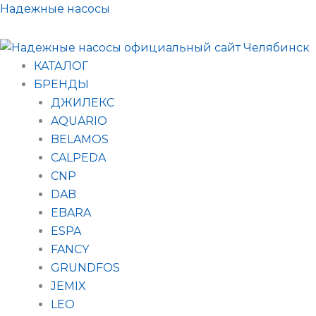
Поиск
Перейти
Надежные насосы
товаров
к
содержимому
КАТАЛОГ
БРЕНДЫ
ДЖИЛЕКС
AQUARIO
BELAMOS
CALPEDA
CNP
DAB
EBARA
ESPA
FANCY
GRUNDFOS
JEMIX
LEO