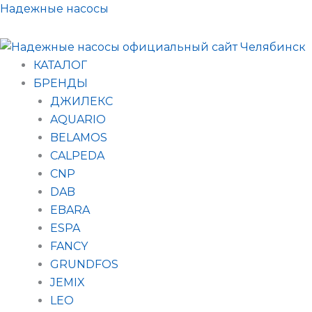
Поиск
Перейти
Надежные насосы
товаров
к
содержимому
КАТАЛОГ
БРЕНДЫ
ДЖИЛЕКС
AQUARIO
BELAMOS
CALPEDA
CNP
DAB
EBARA
ESPA
FANCY
GRUNDFOS
JEMIX
LEO