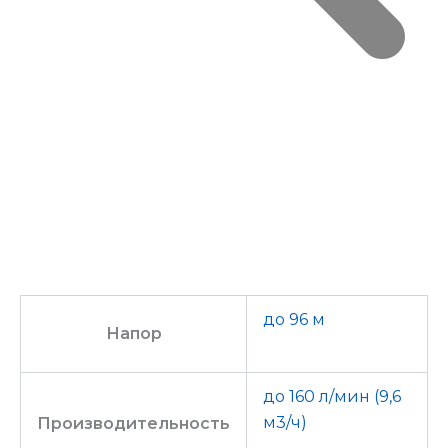
до 96 м
Напор
до 160 л/мин (9,6
м3/ч)
Производительность