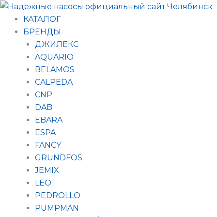
Поиск
Перейти
товаров
к
КАТАЛОГ
содержимому
БРЕНДЫ
ДЖИЛЕКС
AQUARIO
BELAMOS
CALPEDA
CNP
DAB
EBARA
ESPA
FANCY
GRUNDFOS
JEMIX
LEO
PEDROLLO
PUMPMAN