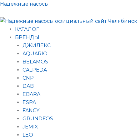
Поиск
Перейти
Надежные насосы
товаров
к
содержимому
КАТАЛОГ
БРЕНДЫ
ДЖИЛЕКС
AQUARIO
BELAMOS
CALPEDA
CNP
DAB
EBARA
ESPA
FANCY
GRUNDFOS
JEMIX
LEO