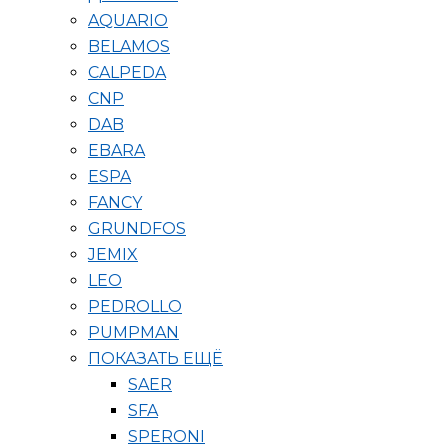
AQUARIO
BELAMOS
CALPEDA
CNP
DAB
EBARA
ESPA
FANCY
GRUNDFOS
JEMIX
LEO
PEDROLLO
PUMPMAN
ПОКАЗАТЬ ЕЩЁ
SAER
SFA
SPERONI