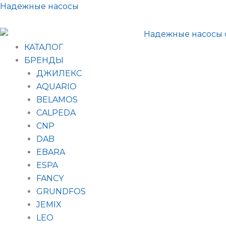
Поиск
Перейти
Надежные насосы
товаров
к
содержимому
КАТАЛОГ
БРЕНДЫ
ДЖИЛЕКС
AQUARIO
BELAMOS
CALPEDA
CNP
DAB
EBARA
ESPA
FANCY
GRUNDFOS
JEMIX
LEO