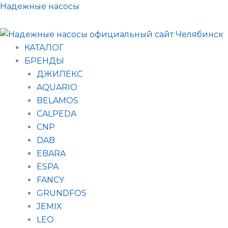
Поиск
Перейти
Надежные насосы
товаров
к
содержимому
КАТАЛОГ
БРЕНДЫ
ДЖИЛЕКС
AQUARIO
BELAMOS
CALPEDA
CNP
DAB
EBARA
ESPA
FANCY
GRUNDFOS
JEMIX
LEO