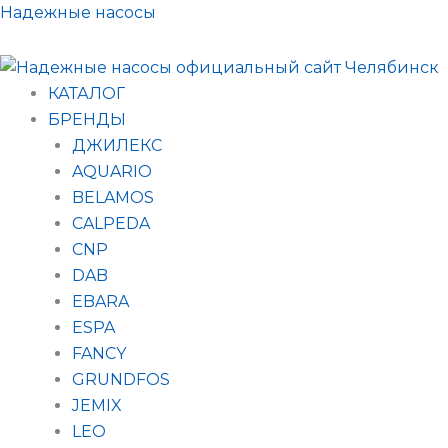
Поиск
Перейти
Надежные насосы
товаров
к
содержимому
КАТАЛОГ
БРЕНДЫ
ДЖИЛЕКС
AQUARIO
BELAMOS
CALPEDA
CNP
DAB
EBARA
ESPA
FANCY
GRUNDFOS
JEMIX
LEO