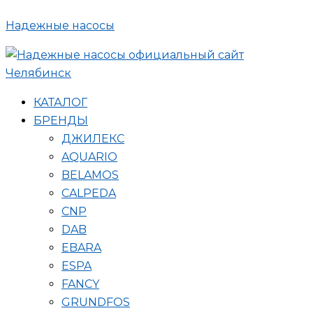
Поиск
Перейти
товаров
Надежные насосы
к
содержимому
КАТАЛОГ
БРЕНДЫ
ДЖИЛЕКС
AQUARIO
BELAMOS
CALPEDA
CNP
DAB
EBARA
ESPA
FANCY
GRUNDFOS