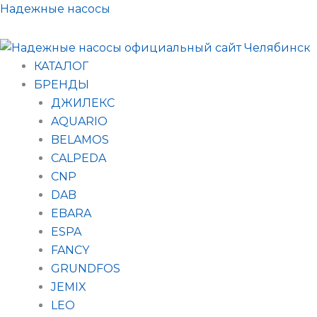
Поиск
Перейти
Надежные насосы
товаров
к
содержимому
КАТАЛОГ
БРЕНДЫ
ДЖИЛЕКС
AQUARIO
BELAMOS
CALPEDA
CNP
DAB
EBARA
ESPA
FANCY
GRUNDFOS
JEMIX
LEO