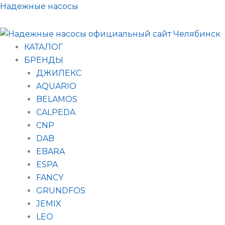
Поиск
Перейти
Надежные насосы
товаров
к
содержимому
КАТАЛОГ
БРЕНДЫ
ДЖИЛЕКС
AQUARIO
BELAMOS
CALPEDA
CNP
DAB
EBARA
ESPA
FANCY
GRUNDFOS
JEMIX
LEO