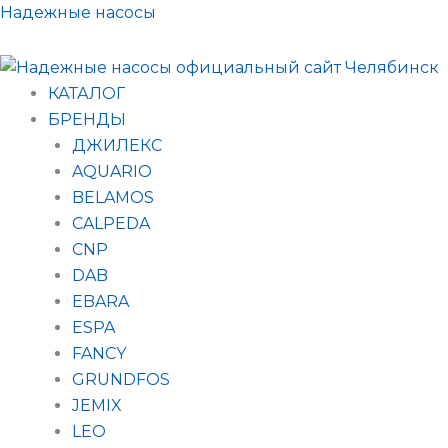
Поиск
Перейти
Надежные насосы
товаров
к
содержимому
КАТАЛОГ
БРЕНДЫ
ДЖИЛЕКС
AQUARIO
BELAMOS
CALPEDA
CNP
DAB
EBARA
ESPA
FANCY
GRUNDFOS
JEMIX
LEO