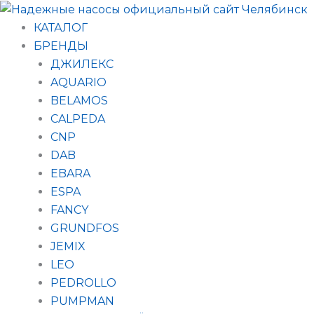
Поиск
Перейти
товаров
к
КАТАЛОГ
содержимому
БРЕНДЫ
ДЖИЛЕКС
AQUARIO
BELAMOS
CALPEDA
CNP
DAB
EBARA
ESPA
FANCY
GRUNDFOS
JEMIX
LEO
PEDROLLO
PUMPMAN