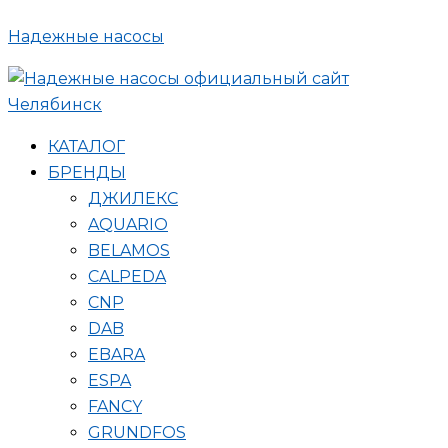
Поиск
Перейти
товаров
Надежные насосы
к
содержимому
КАТАЛОГ
БРЕНДЫ
ДЖИЛЕКС
AQUARIO
BELAMOS
CALPEDA
CNP
DAB
EBARA
ESPA
FANCY
GRUNDFOS