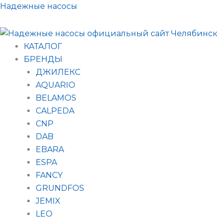
Поиск
Перейти
Надежные насосы
товаров
к
содержимому
КАТАЛОГ
БРЕНДЫ
ДЖИЛЕКС
AQUARIO
BELAMOS
CALPEDA
CNP
DAB
EBARA
ESPA
FANCY
GRUNDFOS
JEMIX
LEO