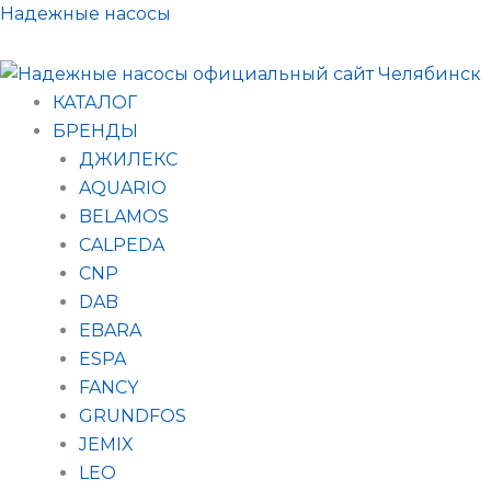
Поиск
Перейти
Надежные насосы
товаров
к
содержимому
КАТАЛОГ
БРЕНДЫ
ДЖИЛЕКС
AQUARIO
BELAMOS
CALPEDA
CNP
DAB
EBARA
ESPA
FANCY
GRUNDFOS
JEMIX
LEO