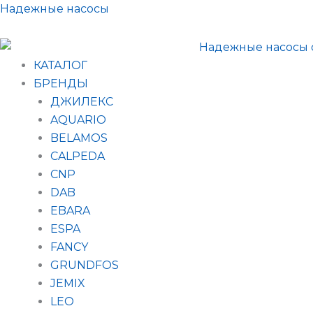
Поиск
Перейти
Надежные насосы
товаров
к
содержимому
КАТАЛОГ
БРЕНДЫ
ДЖИЛЕКС
AQUARIO
BELAMOS
CALPEDA
CNP
DAB
EBARA
ESPA
FANCY
GRUNDFOS
JEMIX
LEO