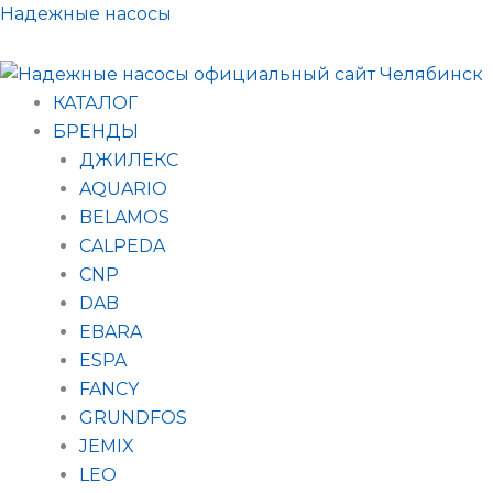
Поиск
Перейти
Надежные насосы
товаров
к
содержимому
КАТАЛОГ
БРЕНДЫ
ДЖИЛЕКС
AQUARIO
BELAMOS
CALPEDA
CNP
DAB
EBARA
ESPA
FANCY
GRUNDFOS
JEMIX
LEO