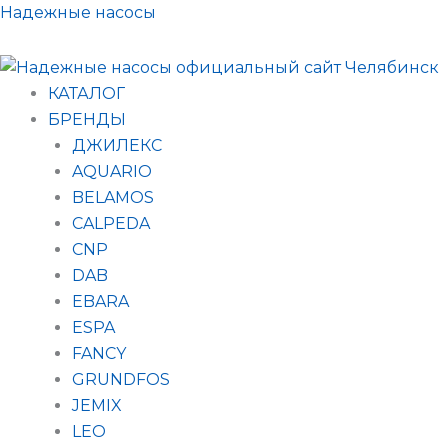
Поиск
Перейти
Надежные насосы
товаров
к
содержимому
КАТАЛОГ
БРЕНДЫ
ДЖИЛЕКС
AQUARIO
BELAMOS
CALPEDA
CNP
DAB
EBARA
ESPA
FANCY
GRUNDFOS
JEMIX
LEO