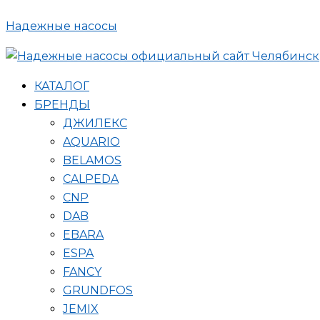
Поиск
Перейти
товаров
Надежные насосы
к
содержимому
КАТАЛОГ
БРЕНДЫ
ДЖИЛЕКС
AQUARIO
BELAMOS
CALPEDA
CNP
DAB
EBARA
ESPA
FANCY
GRUNDFOS
JEMIX