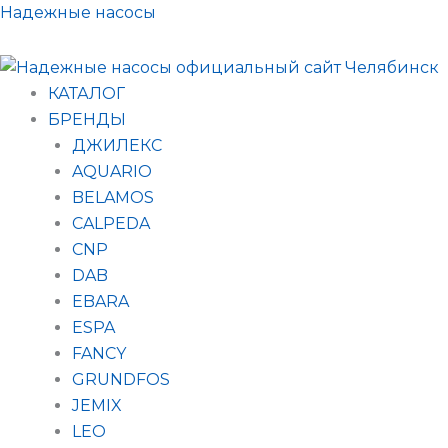
Поиск
Перейти
Надежные насосы
товаров
к
содержимому
КАТАЛОГ
БРЕНДЫ
ДЖИЛЕКС
AQUARIO
BELAMOS
CALPEDA
CNP
DAB
EBARA
ESPA
FANCY
GRUNDFOS
JEMIX
LEO